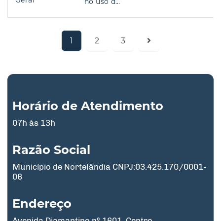
Geral
no uso d…
1
2
3
Horário de Atendimento
07h às 13h
Razão Social
Município de Nortelândia CNPJ:03.425.170/0001-
06
Endereço
Avenida Diamantino nº 1601, Centro