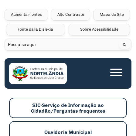
Seção de atalhos e links 
Ir para o conteúdo [alt+1]
Ir para o menu [alt+2]
Aumentar fontes
Alto Contraste
Mapa do Site
Ir para a busca [alt+3]
Fonte para Dislexia
Sobre Acessibilidade
Ir para o rodapé [alt+4]
Pesquisar
Seção do menu princip
SIC-Serviço de Informação ao
Cidadão/Perguntas frequentes
Ouvidoria Municipal