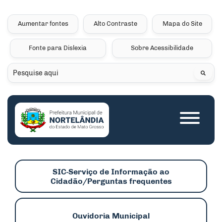
Seção de atalhos e links 
Ir para o conteúdo [alt+1]
Ir para o menu [alt+2]
Aumentar fontes
Alto Contraste
Mapa do Site
Ir para a busca [alt+3]
Fonte para Dislexia
Sobre Acessibilidade
Ir para o rodapé [alt+4]
Pesquisar
Seção do menu princip
SIC-Serviço de Informação ao
Cidadão/Perguntas frequentes
Ouvidoria Municipal