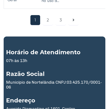
Geral
no uso d…
1
2
3
Horário de Atendimento
07h às 13h
Razão Social
Município de Nortelândia CNPJ:03.425.170/0001-
06
Endereço
Avenida Diamantino nº 1601, Centro