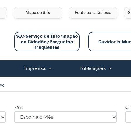
links de acessibilidade
Mapa do Site
Fonte para Dislexia
S
SIC-Serviço de Informação
ao Cidadão/Perguntas
Ouvidoria Mun
frequentes
ncipal
Imprensa
Publicações
ivo
Mês
Ca