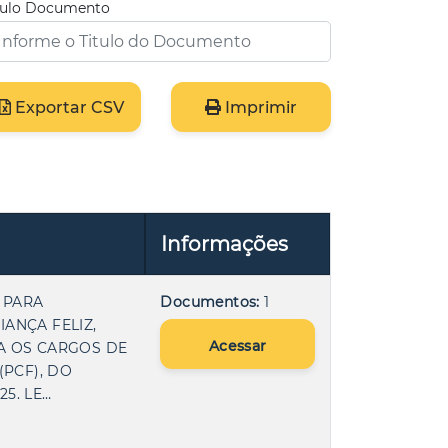
tulo Documento
Exportar CSV
Imprimir
Informações
 PARA
Documentos:
1
ANÇA FELIZ,
Acessar
RA OS CARGOS DE
(PCF), DO
25. LE…