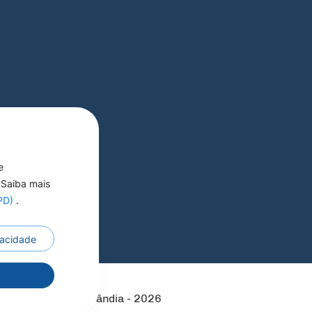
e
 Saiba mais
GPD)
.
ivacidade
 Reservados a Pref
r
Municipal de Nortelândia - 2026