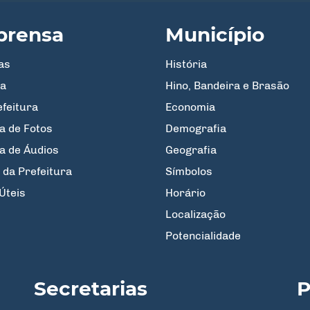
prensa
Município
as
História
a
Hino, Bandeira e Brasão
efeitura
Economia
a de Fotos
Demografia
ia de Áudios
Geografia
 da Prefeitura
Símbolos
Úteis
Horário
Localização
Potencialidade
Secretarias
P