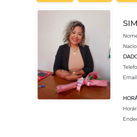
SI
Nome
Nacion
DADO
Telef
Email
HORÁ
Horár
Ender