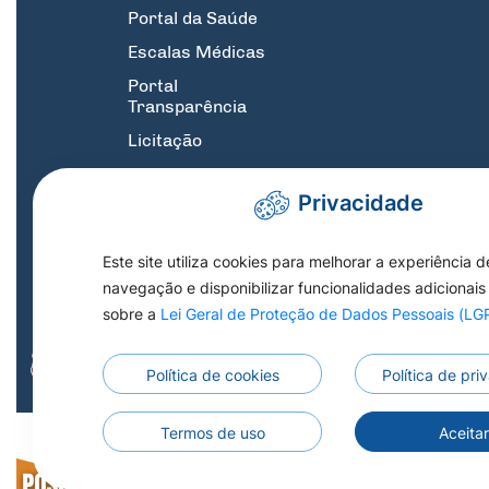
Portal da Saúde
Escalas Médicas
Portal
Transparência
Licitação
GPE
Privacidade
Suporte
Informatica
Este site utiliza cookies para melhorar a experiência d
SIC
navegação e disponibilizar funcionalidades adicionais
Link Central de atendimento 1DOC :
X
sobre a
Lei Geral de Proteção de Dados Pessoais (L
Estoque de Medicamentos
Domicílio Eletrônico
Política de cookies
Política de pr
Todos os Direitos
Termos de uso
Aceita
Todos os Direitos Reservados a Prefeitura 