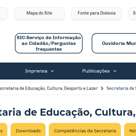
links de acessibilidade
Mapa do Site
Fonte para Dislexia
S
SIC-Serviço de Informação
ao Cidadão/Perguntas
Ouvidoria Mun
frequentes
ncipal
Imprensa
Publicações
ecretaria de Educação, Cultura, Desporto e Lazer
Secretaria de 
taria de Educação, Cultura
s
Downloads
Competências da Secretaria
Not