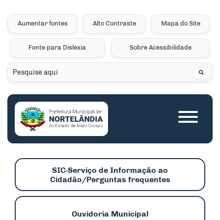
Seção de atalhos e links 
Ir para o conteúdo [alt+1]
Ir para o menu [alt+2]
Aumentar fontes
Alto Contraste
Mapa do Site
Ir para a busca [alt+3]
Fonte para Dislexia
Sobre Acessibilidade
Ir para o rodapé [alt+4]
Pesquisar
Seção do menu princip
SIC-Serviço de Informação ao
Cidadão/Perguntas frequentes
Ouvidoria Municipal