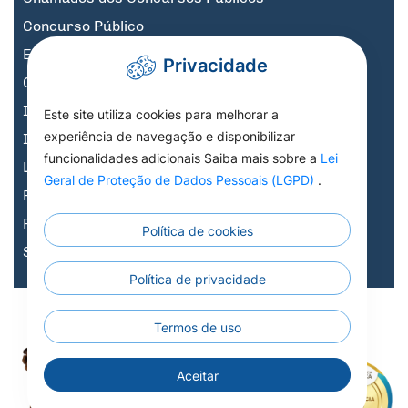
Concurso Público
Educação
Privacidade
Governo Digital
Informativos
Este site utiliza cookies para melhorar a
experiência de navegação e disponibilizar
Informativos Licitações
funcionalidades adicionais Saiba mais sobre a
Lei
Legislação, Decretos e Portarias
Geral de Proteção de Dados Pessoais (LGPD)
.
Previdência
Processo Seletivo
Política de cookies
Saúde
Política de privacidade
Todos os Direitos
Todos os Direitos Reservados a Prefeitura
X
Termos de uso
Municipal de Nortelândia - 2026
Aceitar