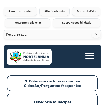
Seção de atalhos e links 
Ir para o conteúdo [alt+1]
Ir para o menu [alt+2]
Aumentar fontes
Alto Contraste
Mapa do Site
Ir para a busca [alt+3]
Fonte para Dislexia
Sobre Acessibilidade
Ir para o rodapé [alt+4]
Pesquisar
Seção do menu princip
SIC-Serviço de Informação ao
Cidadão/Perguntas frequentes
Ouvidoria Municipal