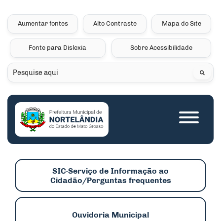
Seção de atalhos e links 
Ir para o conteúdo [alt+1]
Ir para o menu [alt+2]
Aumentar fontes
Alto Contraste
Mapa do Site
Ir para a busca [alt+3]
Fonte para Dislexia
Sobre Acessibilidade
Ir para o rodapé [alt+4]
Pesquisar
Seção do menu princip
SIC-Serviço de Informação ao
Cidadão/Perguntas frequentes
Ouvidoria Municipal