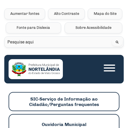
Seção de atalhos e links 
Ir para o conteúdo [alt+1]
Ir para o menu [alt+2]
Aumentar fontes
Alto Contraste
Mapa do Site
Ir para a busca [alt+3]
Fonte para Dislexia
Sobre Acessibilidade
Ir para o rodapé [alt+4]
Pesquisar
Seção do menu princip
SIC-Serviço de Informação ao
Cidadão/Perguntas frequentes
Ouvidoria Municipal