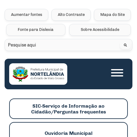
Seção de atalhos e links 
Ir para o conteúdo [alt+1]
Ir para o menu [alt+2]
Aumentar fontes
Alto Contraste
Mapa do Site
Ir para a busca [alt+3]
Fonte para Dislexia
Sobre Acessibilidade
Ir para o rodapé [alt+4]
Pesquisar
Seção do menu princip
SIC-Serviço de Informação ao
Cidadão/Perguntas frequentes
Ouvidoria Municipal