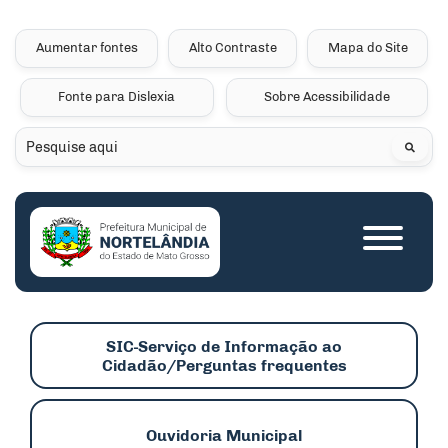
Seção de atalhos e links 
Ir para o conteúdo [alt+1]
Ir para o menu [alt+2]
Aumentar fontes
Alto Contraste
Mapa do Site
Ir para a busca [alt+3]
Fonte para Dislexia
Sobre Acessibilidade
Ir para o rodapé [alt+4]
Pesquisar
Seção do menu princip
SIC-Serviço de Informação ao
Cidadão/Perguntas frequentes
Ouvidoria Municipal