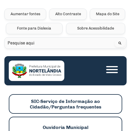
Seção de atalhos e links 
Ir para o conteúdo [alt+1]
Ir para o menu [alt+2]
Aumentar fontes
Alto Contraste
Mapa do Site
Ir para a busca [alt+3]
Fonte para Dislexia
Sobre Acessibilidade
Ir para o rodapé [alt+4]
Pesquisar
Seção do menu princip
SIC-Serviço de Informação ao
Cidadão/Perguntas frequentes
Ouvidoria Municipal