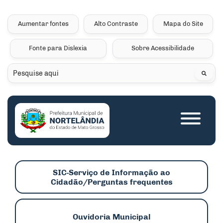
Seção de atalhos e links 
Ir para o conteúdo [alt+1]
Ir para o menu [alt+2]
Aumentar fontes
Alto Contraste
Mapa do Site
Ir para a busca [alt+3]
Fonte para Dislexia
Sobre Acessibilidade
Ir para o rodapé [alt+4]
Pesquisar
Seção do menu princip
SIC-Serviço de Informação ao
Cidadão/Perguntas frequentes
Ouvidoria Municipal