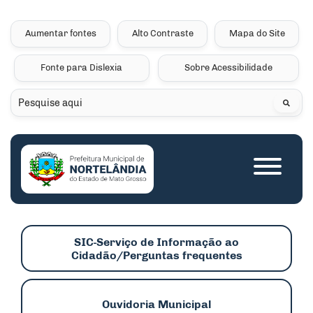
Seção de atalhos e links 
Ir para o conteúdo [alt+1]
Ir para o menu [alt+2]
Aumentar fontes
Alto Contraste
Mapa do Site
Ir para a busca [alt+3]
Fonte para Dislexia
Sobre Acessibilidade
Ir para o rodapé [alt+4]
Pesquisar
Seção do menu princip
SIC-Serviço de Informação ao
Cidadão/Perguntas frequentes
Ouvidoria Municipal