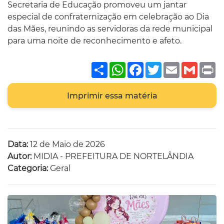
Secretaria de Educação promoveu um jantar
especial de confraternização em celebração ao Dia
das Mães, reunindo as servidoras da rede municipal
para uma noite de reconhecimento e afeto.
Share
WhatsApp
Facebook
Twitter
Email
Gmai
P
Imprimir essa matéria
Data:
12 de Maio de 2026
Autor:
MIDIA - PREFEITURA DE NORTELÂNDIA
Categoria:
Geral