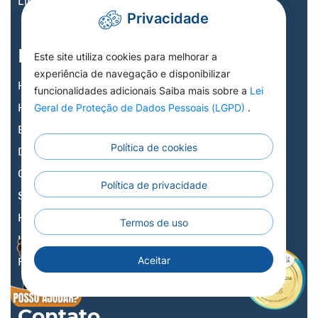
Links Úteis
Privacidade
Município
Este site utiliza cookies para melhorar a
experiência de navegação e disponibilizar
História
funcionalidades adicionais Saiba mais sobre a
Lei
Hino, Bandeira e Brasão
Geral de Proteção de Dados Pessoais (LGPD)
.
Economia
Política de cookies
Demografia
Geografia
Política de privacidade
Símbolos
Horário
X
Termos de uso
Localização
Aceitar
Potencialidade
Contato