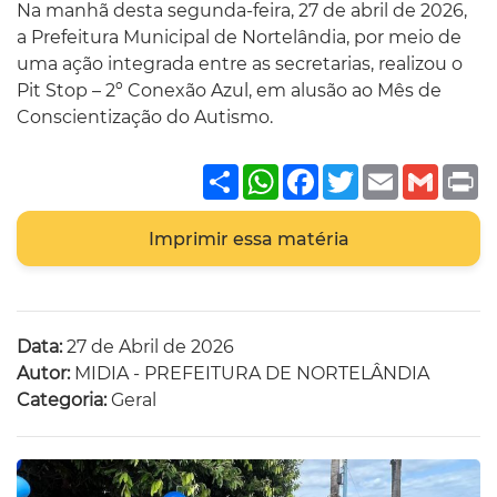
Na manhã desta segunda-feira, 27 de abril de 2026,
a Prefeitura Municipal de Nortelândia, por meio de
uma ação integrada entre as secretarias, realizou o
Pit Stop – 2º Conexão Azul, em alusão ao Mês de
Conscientização do Autismo.
Share
WhatsApp
Facebook
Twitter
Email
Gmai
P
Imprimir essa matéria
Data:
27 de Abril de 2026
Autor:
MIDIA - PREFEITURA DE NORTELÂNDIA
Categoria:
Geral