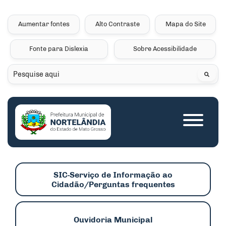
Seção de atalhos e links 
Ir para o conteúdo [alt+1]
Ir para o menu [alt+2]
Aumentar fontes
Alto Contraste
Mapa do Site
Ir para a busca [alt+3]
Fonte para Dislexia
Sobre Acessibilidade
Ir para o rodapé [alt+4]
Pesquisar
Seção do menu princip
SIC-Serviço de Informação ao
Cidadão/Perguntas frequentes
Ouvidoria Municipal