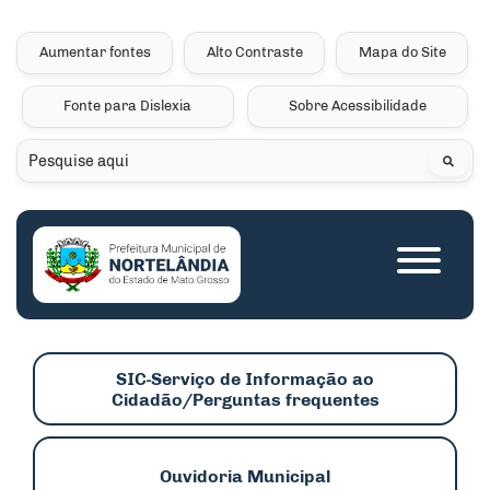
Seção de atalhos e links 
Ir para o conteúdo [alt+1]
Ir para o menu [alt+2]
Aumentar fontes
Alto Contraste
Mapa do Site
Ir para a busca [alt+3]
Fonte para Dislexia
Sobre Acessibilidade
Ir para o rodapé [alt+4]
Pesquisar
Seção do menu princip
SIC-Serviço de Informação ao
Cidadão/Perguntas frequentes
Ouvidoria Municipal