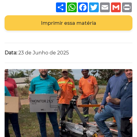
Share
WhatsApp
Facebook
Twitter
Email
Gmai
P
Imprimir essa matéria
Data:
23 de Junho de 2025