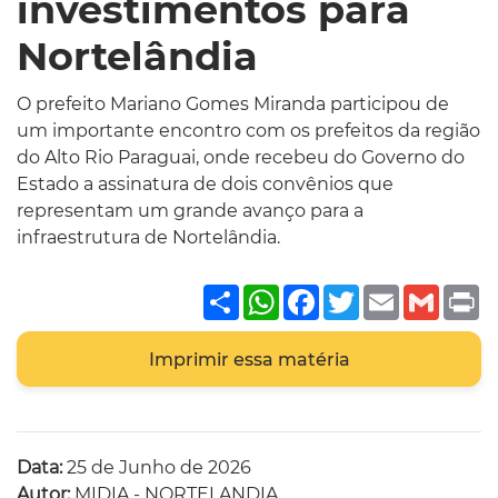
investimentos para
Nortelândia
O prefeito Mariano Gomes Miranda participou de
um importante encontro com os prefeitos da região
do Alto Rio Paraguai, onde recebeu do Governo do
Estado a assinatura de dois convênios que
representam um grande avanço para a
infraestrutura de Nortelândia.
Share
WhatsApp
Facebook
Twitter
Email
Gmai
P
Imprimir essa matéria
Data:
25 de Junho de 2026
Autor:
MIDIA - NORTELANDIA