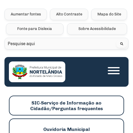
Seção de atalhos e links 
Ir para o conteúdo [alt+1]
Ir para o menu [alt+2]
Aumentar fontes
Alto Contraste
Mapa do Site
Ir para a busca [alt+3]
Fonte para Dislexia
Sobre Acessibilidade
Ir para o rodapé [alt+4]
Pesquisar
Seção do menu princip
SIC-Serviço de Informação ao
Cidadão/Perguntas frequentes
Ouvidoria Municipal