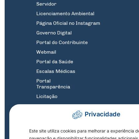
Servidor
Licenciamento Ambiental
Página Oficial no Instagram
Governo Digital
Portal do Contribuinte
Webmail
Portal da Saúde
Escalas Médicas
Portal
Transparência
Licitação
GPE
Privacidade
Suporte
Informatica
Este site utiliza cookies para melhorar a experiência d
SIC
navegação e disponibilizar funcionalidades adicionais