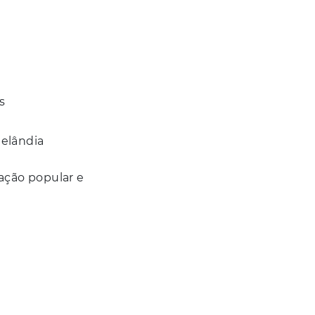
s
telândia
pação popular e