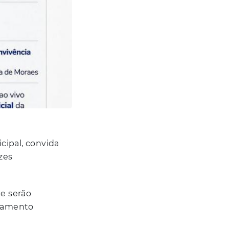
cipal, convida
zes
e serão
rçamento