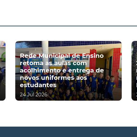
Rede Municipal de Ensino
retoma as aulas com
acolhimento e entrega de
novos uniformes aos
estudantes
24 Jul 2026