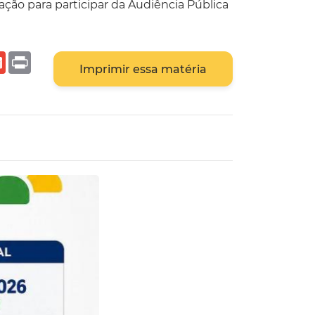
ação para participar da Audiência Pública
r
ail
Gmail
Print
Imprimir essa matéria