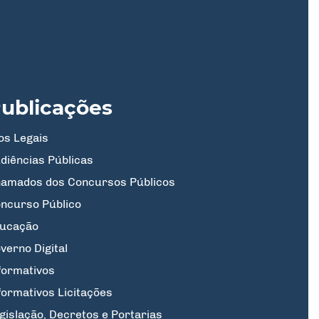
ublicações
os Legais
diências Públicas
amados dos Concursos Públicos
ncurso Público
ucação
verno Digital
formativos
formativos Licitações
gislação, Decretos e Portarias