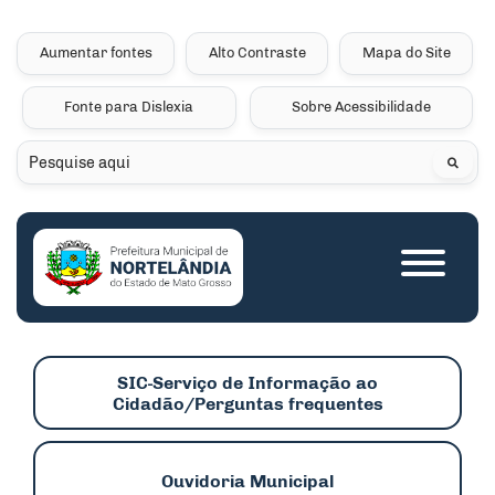
Seção de atalhos e links 
Ir para o conteúdo [alt+1]
Ir para o menu [alt+2]
Aumentar fontes
Alto Contraste
Mapa do Site
Ir para a busca [alt+3]
Fonte para Dislexia
Sobre Acessibilidade
Ir para o rodapé [alt+4]
Pesquisar
Seção do menu princip
SIC-Serviço de Informação ao
Cidadão/Perguntas frequentes
Ouvidoria Municipal