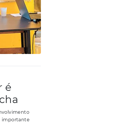
r é
ocha
envolvimento
a importante