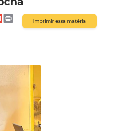
Rocha
r
ail
Gmail
Print
Imprimir essa matéria