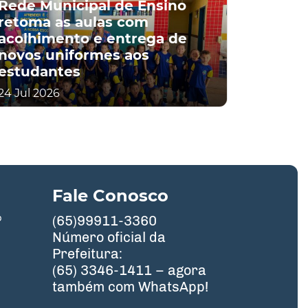
Rede Municipal de Ensino
retoma as aulas com
acolhimento e entrega de
novos uniformes aos
estudantes
24 Jul 2026
Fale Conosco
º
(65)99911-3360
Número oficial da
Prefeitura:
(65) 3346-1411 – agora
também com WhatsApp!