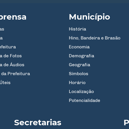
prensa
Município
as
História
a
Hino, Bandeira e Brasão
efeitura
Economia
a de Fotos
Demografia
ia de Áudios
Geografia
 da Prefeitura
Símbolos
Úteis
Horário
Localização
Potencialidade
Secretarias
P