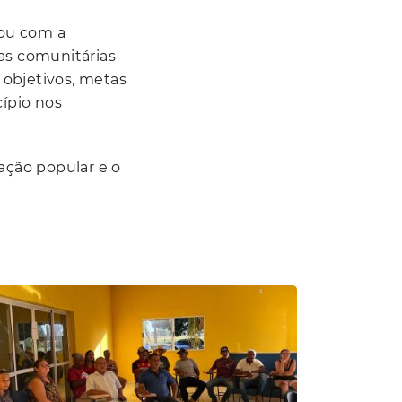
ou com a
ças comunitárias
 objetivos, metas
cípio nos
pação popular e o