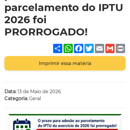
parcelamento do IPTU
2026 foi
PRORROGADO!
Share
WhatsApp
Facebook
Twitter
Email
Gmai
P
Imprimir essa matéria
Data:
13 de Maio de 2026
Categoria:
Geral