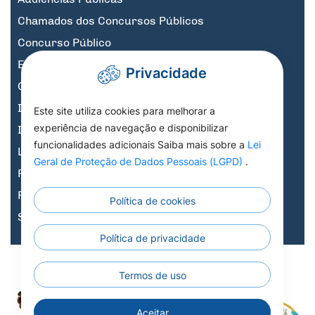
Chamados dos Concursos Públicos
Concurso Público
Educação
Privacidade
Governo Digital
Informativos
Este site utiliza cookies para melhorar a
experiência de navegação e disponibilizar
Informativos Licitações
funcionalidades adicionais Saiba mais sobre a
Lei
Legislação, Decretos e Portarias
Geral de Proteção de Dados Pessoais (LGPD)
.
Previdência
Processo Seletivo
Política de cookies
Saúde
Política de privacidade
Todos os Direitos
Todos os Direitos Reservados a Prefeitura
X
Termos de uso
Municipal de Nortelândia - 2026
Aceitar