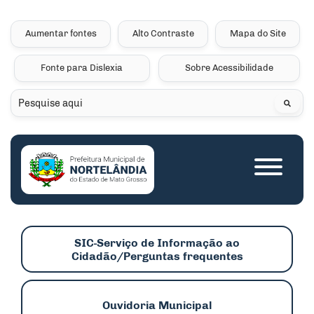
Seção de atalhos e links 
Ir para o conteúdo [alt+1]
Ir para o menu [alt+2]
Aumentar fontes
Alto Contraste
Mapa do Site
Ir para a busca [alt+3]
Fonte para Dislexia
Sobre Acessibilidade
Ir para o rodapé [alt+4]
Pesquisar
Seção do menu princip
SIC-Serviço de Informação ao
Cidadão/Perguntas frequentes
Ouvidoria Municipal