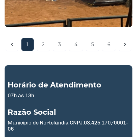
1
2
3
4
5
6
Horário de Atendimento
07h às 13h
Razão Social
Município de Nortelândia CNPJ:03.425.170/0001-
06