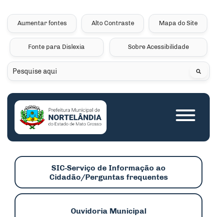
Seção de atalhos e links 
Ir para o conteúdo [alt+1]
Ir para o menu [alt+2]
Aumentar fontes
Alto Contraste
Mapa do Site
Ir para a busca [alt+3]
Fonte para Dislexia
Sobre Acessibilidade
Ir para o rodapé [alt+4]
Pesquisar
Seção do menu princip
SIC-Serviço de Informação ao
Cidadão/Perguntas frequentes
Ouvidoria Municipal