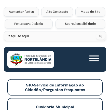
Seção de atalhos e links 
Ir para o conteúdo [alt+1]
Ir para o menu [alt+2]
Aumentar fontes
Alto Contraste
Mapa do Site
Ir para a busca [alt+3]
Fonte para Dislexia
Sobre Acessibilidade
Ir para o rodapé [alt+4]
Pesquisar
Seção do menu princip
SIC-Serviço de Informação ao
Cidadão/Perguntas frequentes
Ouvidoria Municipal