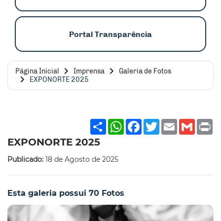
Portal Transparência
Página Inicial
Imprensa
Galeria de Fotos
EXPONORTE 2025
Share
WhatsApp
Facebook
Twitter
Email
Gmai
P
EXPONORTE 2025
Publicado:
18 de Agosto de 2025
Esta galeria possui 70 Fotos