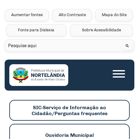
Seção de atalhos e links 
Ir para o conteúdo [alt+1]
Ir para o menu [alt+2]
Aumentar fontes
Alto Contraste
Mapa do Site
Ir para a busca [alt+3]
Fonte para Dislexia
Sobre Acessibilidade
Ir para o rodapé [alt+4]
Pesquisar
Seção do menu princip
SIC-Serviço de Informação ao
Cidadão/Perguntas frequentes
Ouvidoria Municipal