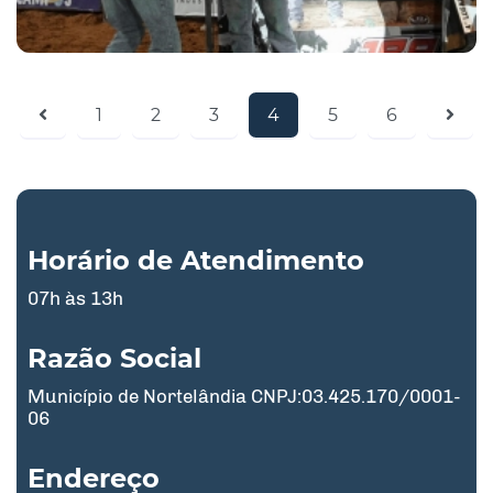
1
2
3
4
5
6
Horário de Atendimento
07h às 13h
Razão Social
Município de Nortelândia CNPJ:03.425.170/0001-
06
Endereço