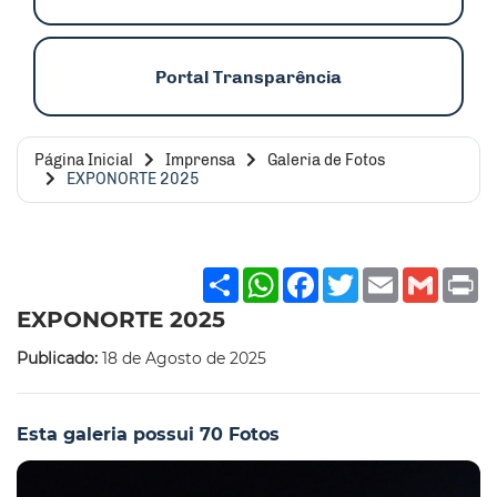
Portal Transparência
Página Inicial
Imprensa
Galeria de Fotos
EXPONORTE 2025
Share
WhatsApp
Facebook
Twitter
Email
Gmai
P
EXPONORTE 2025
Publicado:
18 de Agosto de 2025
Esta galeria possui 70 Fotos