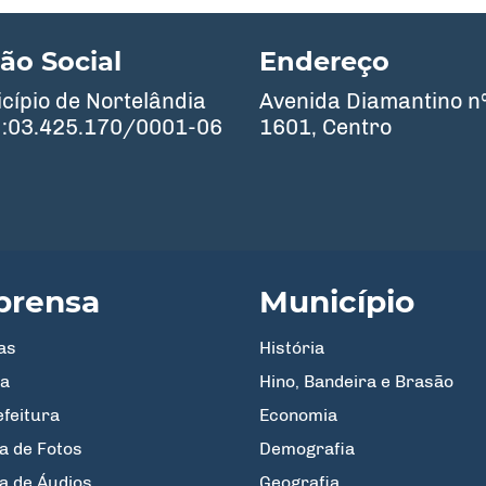
ão Social
Endereço
cípio de Nortelândia
Avenida Diamantino n
:03.425.170/0001-06
1601, Centro
prensa
Município
as
História
a
Hino, Bandeira e Brasão
efeitura
Economia
a de Fotos
Demografia
ia de Áudios
Geografia