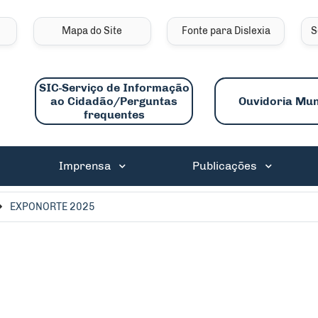
links de acessibilidade
Mapa do Site
Fonte para Dislexia
S
SIC-Serviço de Informação
ao Cidadão/Perguntas
Ouvidoria Mun
frequentes
ncipal
Imprensa
Publicações
EXPONORTE 2025