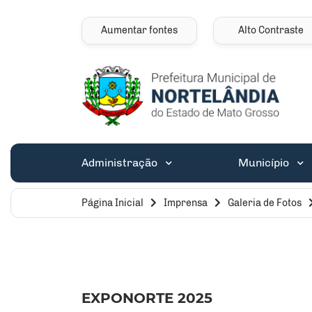
Seção de atalhos e 
Ir para o conteúdo [alt+1]
Ir para o menu [alt+2]
Aumentar fontes
Alto Contraste
Ir para a busca [alt+3]
Ir para o rodapé [alt+4]
Seção do menu pri
Administração
Município
Página Inicial
Imprensa
Galeria de Fotos
EXPONORTE 2025