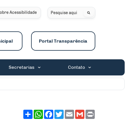
obre Acessibilidade
Pesquisar
icipal
Portal Transparência
Secretarias
Contato
Share
WhatsApp
Facebook
Twitter
Email
Gmail
Print