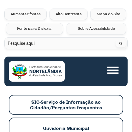
Seção de atalhos e links 
Ir para o conteúdo [alt+1]
Ir para o menu [alt+2]
Aumentar fontes
Alto Contraste
Mapa do Site
Ir para a busca [alt+3]
Fonte para Dislexia
Sobre Acessibilidade
Ir para o rodapé [alt+4]
Pesquisar
Seção do menu princip
SIC-Serviço de Informação ao
Cidadão/Perguntas frequentes
Ouvidoria Municipal