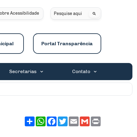
obre Acessibilidade
Pesquisar
icipal
Portal Transparência
Secretarias
Contato
Share
WhatsApp
Facebook
Twitter
Email
Gmail
Print