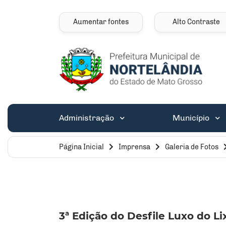
Seção de atalhos e 
Ir para o conteúdo [alt+1]
Ir para o menu [alt+2]
Aumentar fontes
Alto Contraste
Ir para a busca [alt+3]
Ir para o rodapé [alt+4]
Seção do menu pri
Administração
Município
Página Inicial
Imprensa
Galeria de Fotos
3ª Edição do Desfile Luxo do Li