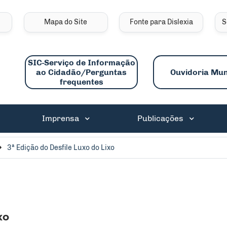
links de acessibilidade
Mapa do Site
Fonte para Dislexia
S
SIC-Serviço de Informação
ao Cidadão/Perguntas
Ouvidoria Mun
frequentes
ncipal
Imprensa
Publicações
3ª Edição do Desfile Luxo do Lixo
xo