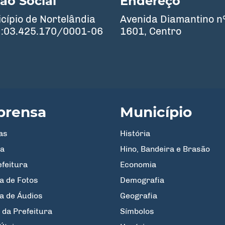
ão Social
Endereço
cípio de Nortelândia
Avenida Diamantino n
:03.425.170/0001-06
1601, Centro
prensa
Município
as
História
a
Hino, Bandeira e Brasão
efeitura
Economia
a de Fotos
Demografia
ia de Áudios
Geografia
 da Prefeitura
Símbolos