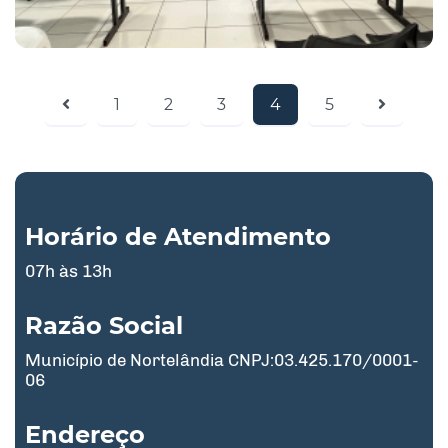
1
2
3
4
5
Horário de Atendimento
07h às 13h
Razão Social
Município de Nortelândia CNPJ:03.425.170/0001-
06
Endereço