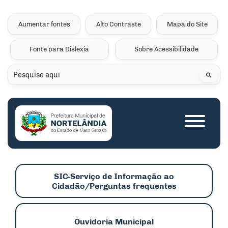
Seção de atalhos e links 
Ir para o conteúdo [alt+1]
Ir para o menu [alt+2]
Aumentar fontes
Alto Contraste
Mapa do Site
Ir para a busca [alt+3]
Fonte para Dislexia
Sobre Acessibilidade
Ir para o rodapé [alt+4]
Pesquisar
Seção do menu princip
SIC-Serviço de Informação ao
Cidadão/Perguntas frequentes
Ouvidoria Municipal