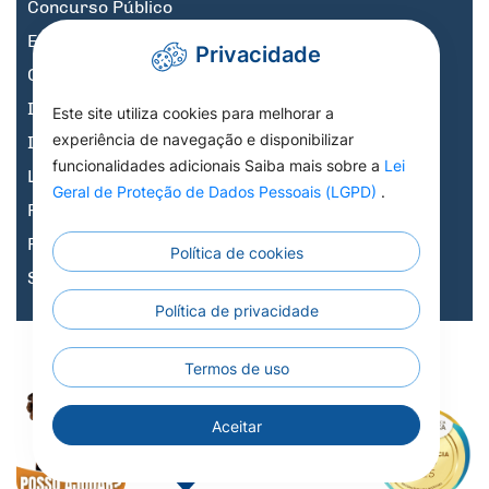
Concurso Público
Educação
Privacidade
Governo Digital
Informativos
Este site utiliza cookies para melhorar a
experiência de navegação e disponibilizar
Informativos Licitações
funcionalidades adicionais Saiba mais sobre a
Lei
Legislação, Decretos e Portarias
Geral de Proteção de Dados Pessoais (LGPD)
.
Previdência
Processo Seletivo
Política de cookies
Saúde
Política de privacidade
Todos os Direitos
Todos os Direitos Reservados a Prefeitura
X
Termos de uso
Municipal de Nortelândia - 2026
Aceitar