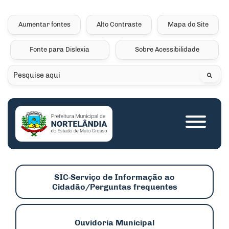
Seção de atalhos e links 
Ir para o conteúdo [alt+1]
Ir para o menu [alt+2]
Aumentar fontes
Alto Contraste
Mapa do Site
Ir para a busca [alt+3]
Fonte para Dislexia
Sobre Acessibilidade
Ir para o rodapé [alt+4]
Pesquisar
Seção do menu princip
SIC-Serviço de Informação ao
Cidadão/Perguntas frequentes
Ouvidoria Municipal