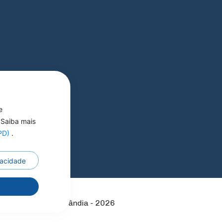
e
 Saiba mais
GPD)
.
ivacidade
 Reservados a Pref
r
Municipal de Nortelândia - 2026