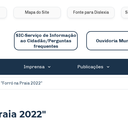
links de acessibilidade
Mapa do Site
Fonte para Dislexia
S
SIC-Serviço de Informação
ao Cidadão/Perguntas
Ouvidoria Mun
frequentes
ncipal
Imprensa
Publicações
 "Forró na Praia 2022"
raia 2022"