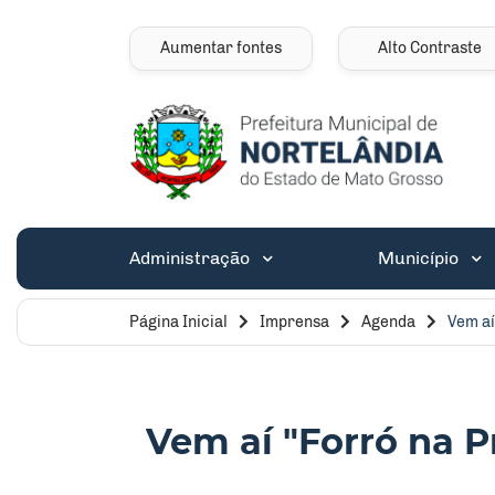
Seção de atalhos e 
Ir para o conteúdo [alt+1]
Ir para o menu [alt+2]
Aumentar fontes
Alto Contraste
Ir para a busca [alt+3]
Ir para o rodapé [alt+4]
Seção do menu pri
Administração
Município
Página Inicial
Imprensa
Agenda
Vem aí
Vem aí "Forró na P