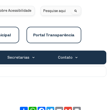
obre Acessibilidade
Pesquisar
icipal
Portal Transparência
Secretarias
Contato
Share
WhatsApp
Facebook
Twitter
Email
Gmail
Print