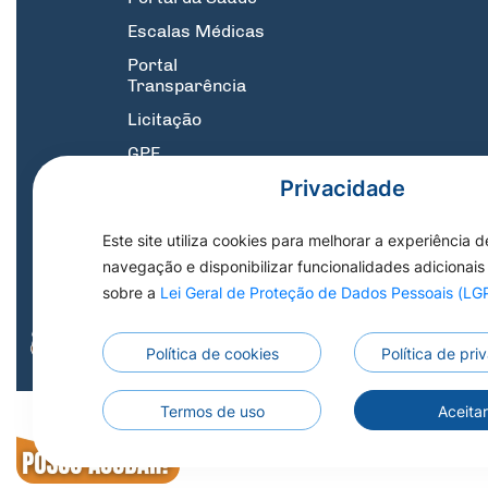
Escalas Médicas
Portal
Transparência
Licitação
GPE
Privacidade
Suporte
Informatica
Este site utiliza cookies para melhorar a experiência d
SIC
navegação e disponibilizar funcionalidades adicionais
Link Central de atendimento 1DOC :
X
sobre a
Lei Geral de Proteção de Dados Pessoais (L
Estoque de Medicamentos
Domicílio Eletrônico
Política de cookies
Política de pr
Todos os Direitos
Termos de uso
Aceita
Todos os Direitos Reservados a Prefeitura 