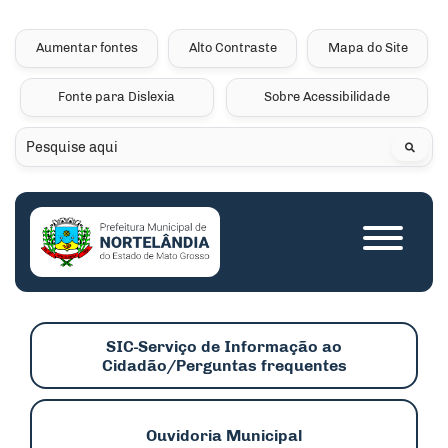
Seção de atalhos e links 
Ir para o conteúdo [alt+1]
Ir para o menu [alt+2]
Aumentar fontes
Alto Contraste
Mapa do Site
Ir para a busca [alt+3]
Fonte para Dislexia
Sobre Acessibilidade
Ir para o rodapé [alt+4]
Pesquisar
Seção do menu princip
SIC-Serviço de Informação ao
Cidadão/Perguntas frequentes
Ouvidoria Municipal