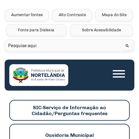
Seção de atalhos e links 
Ir para o conteúdo [alt+1]
Ir para o menu [alt+2]
Aumentar fontes
Alto Contraste
Mapa do Site
Ir para a busca [alt+3]
Fonte para Dislexia
Sobre Acessibilidade
Ir para o rodapé [alt+4]
Pesquisar
Seção do menu princip
SIC-Serviço de Informação ao
Cidadão/Perguntas frequentes
Ouvidoria Municipal