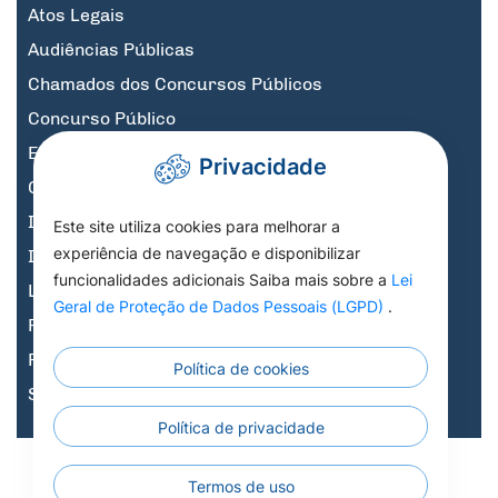
Atos Legais
Audiências Públicas
Chamados dos Concursos Públicos
Concurso Público
Educação
Privacidade
Governo Digital
Informativos
Este site utiliza cookies para melhorar a
experiência de navegação e disponibilizar
Informativos Licitações
funcionalidades adicionais Saiba mais sobre a
Lei
Legislação, Decretos e Portarias
Geral de Proteção de Dados Pessoais (LGPD)
.
Previdência
Processo Seletivo
Política de cookies
Saúde
Política de privacidade
Todos os Direitos
Todos os Direitos Reservados a Prefeitura
X
Termos de uso
Municipal de Nortelândia - 2026